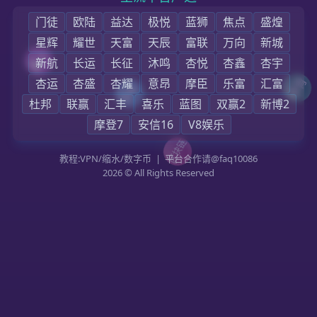
首页
公司概况
企业快讯
营销推广
联系方式
招贤纳士