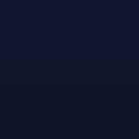
间，提升系统推送性能，降低终端性能消耗，在超大群中也能为用