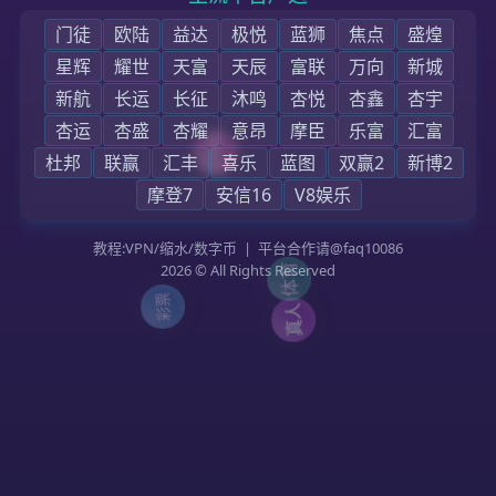
首页
公司概况
企业快讯
营销推广
联系方式
招贤纳士