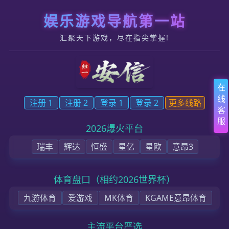
跳转到内容
安信14官方注册服务
首页
公司概况
企业快讯
营销推广
联系方式
招贤纳士