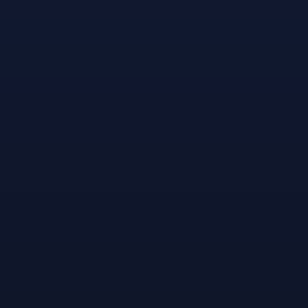
以创新产品为目标”的理念，深度挖掘广大玩家的需求，通过专业