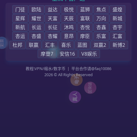
首页
公司概况
企业快讯
营销推广
联系方式
招贤纳士